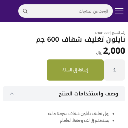
Search
for:
رقم المنتج | 009-03-6
نايلون تغليف شفاف 600 جم
2,000
﷼
كمية
نايلون
إضافة إلى السلة
تغليف
شفاف
600
جم
وصف واستخدامات المنتج
رول تغليف نايلون شفاف بجودة عالية
يستخدم في لف وحفظ الطعام