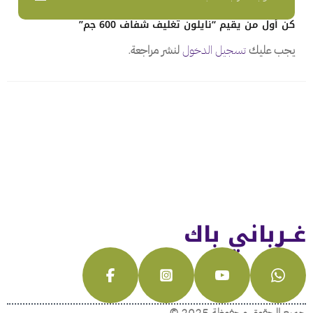
كن أول من يقيم “نايلون تغليف شفاف 600 جم”
يجب عليك
تسجيل الدخول
لنشر مراجعة.
غــرباني باك