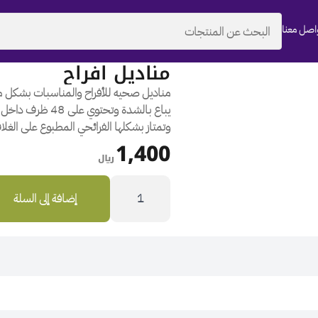
اصل معنا
رقم المنتج | 017-010P
مناديل افراح
مناديل صحيه للأفراح والمناسبات بشكل 
يباع بالشدة وتحتوي على
48
ظرف داخل 
وتمتاز بشكلها الفرائحي المطبوع على الغل
1,400
﷼
كمية
مناديل
إضافة إلى السلة
افراح