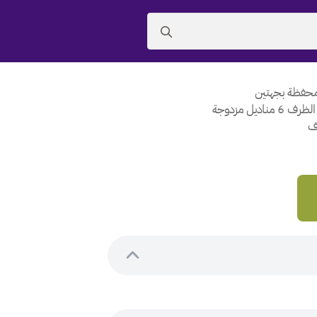
Search
for:
محفظة بجهتين
الظرف
6
مناديل مزدوجة
اف