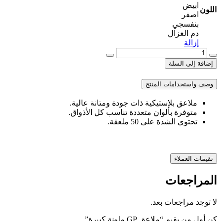
ابيض
اللون
اصفر
بنفسجي
دم الغزال
إزالة
كمية
ملاعق
إضافة إلى السلة
GP
ملونة
وصف واستخدامات المنتج
كبيرة
ملاعق بلاستيكية ذات جودة ومتانة عالية.
متوفرة بألوان متعددة تناسب كل الأذواق.
تحتوي الشدة على 50 ملعقة.
تقيمات العملاء
المراجعات
لا توجد مراجعات بعد.
كن أول من يقيم “ملاعق GP ملونة كبيرة”