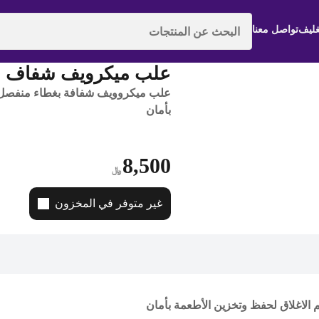
غليف
تواصل معنا
رقم المنتج | 003-5-004
علب ميكرويف شفاف 1500 جم
علب ميكروويف شفافة بغطاء منفصل م
بأمان
8,500
﷼
غير متوفر في المخزون
لاغلاق لحفظ وتخزين الأطعمة بأمان