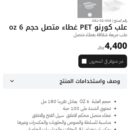
رقم المنتج | 003-02-031
علب كورنو PET غطاء متصل حجم oz 6
علب مربعة شفافة بغطاء متصل
4,400
﷼
غير متوفر في المخزون
وصف واستخدامات المنتج
حجم العلبة 6 OZ يعادل تقريبا 180 مل
تحتوي الشدة على 100 حبة
غطاء متصل محكم الاغلاق سهل الفتح والاغلاق
مناسبة للسلطة والصوص والحلويات والمكسرات وغيرها
يمكن استخدامها في الحفلات والمناسبات الخاصة