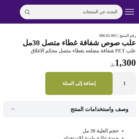
Search
for:
رقم المنتج | 003-02-008
علب صوص شفافة غطاء متصل 30مل
علب PET شفافة مضلعه بغطاء متصل محكم الاغلاق
1,300
﷼
كمية
علب
إضافة إلى السلة
صوص
شفافة
غطاء
متصل
30مل
وصف واستخدامات المنتج
حجم العلبة 30 مل
جودة عالية وامنة للاستخدام