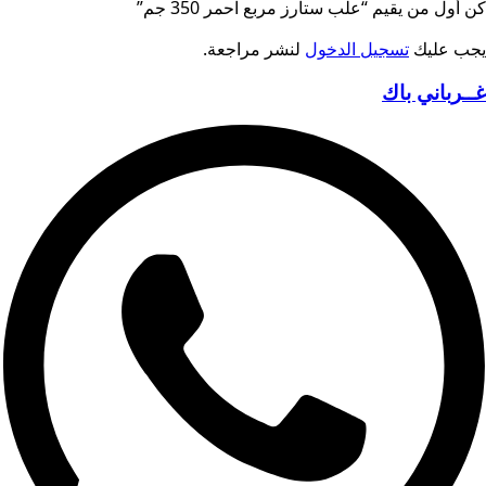
كن أول من يقيم “علب ستارز مربع احمر 350 جم”
يجب عليك
تسجيل الدخول
لنشر مراجعة.
غــرباني باك