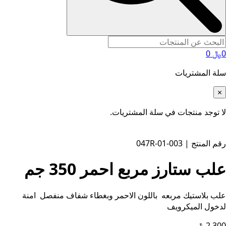
0
﷼
0
سلة المشتريات
×
لا توجد منتجات في سلة المشتريات.
رقم المنتج | 003-01-047R
علب ستارز مربع احمر 350 جم
علب بلاستيك مربعه باللون الاحمر وبغطاء شفاف منفصل امنة
لدخول الميكرويف
2,300
﷼