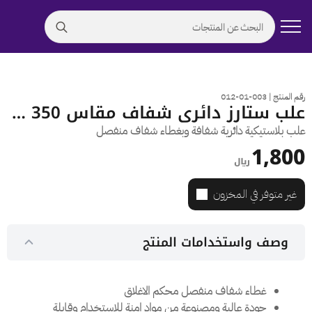
Search
for:
رقم المنتج | 003-01-012
علب ستارز دائري شفاف مقاس 350 مل
علب بلاستيكية دائرية شفافة وبغطاء شفاف منفصل
1,800
﷼
غير متوفر في المخزون
وصف واستخدامات المنتج
غطاء شفاف منفصل محكم الاغلاق
جودة عالية ومصنوعة من مواد امنة للاستخدام وقابلة