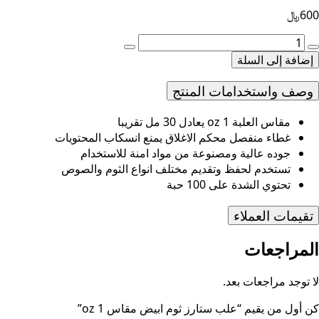
600
﷼
مية
لب
إضافة إلى السلة
تارز
وم
وصف واستخدامات المنتج
بيض
قاس
مقاس العلبة 1 oz يعادل 30 مل تقريبا
غطاء منفصل محكم الاغلاق يمنع انسكاب المحتويات
o
جوده عالية ومصنوعة من مواد امنة للاستخدام
تستخدم لحفظ وتقديم مختلف انواع الثوم والصوص
تحتوي الشدة على 100 حبة
تقيمات العملاء
المراجعات
لا توجد مراجعات بعد.
كن أول من يقيم “علب ستارز ثوم ابيض مقاس 1 oz”