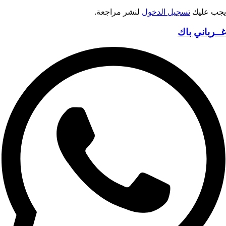
يجب عليك
تسجيل الدخول
لنشر مراجعة.
غــرباني باك