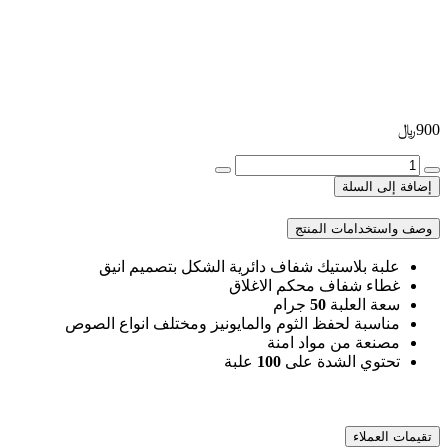
900
﷼
كمية
علب
إضافة إلى السلة
بلاستيك
شفاف
وصف واستخدامات المنتج
دائري
50
علبة بلاستيك شفاف دائرية الشكل بتصميم انيق
جرام
غطاء شفاف محكم الاغلاق
سعة العلبة
50
جرام
مناسبة لحفظ الثوم والمايونيز ومختلف انواع الصوص
مصنعة من مواد امنة
تحتوي الشدة على
100
علبة
تقيمات العملاء