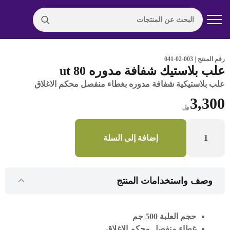
Search
for:
رقم المنتج | 003-02-041
علب بلاستيك شفافة مدوره ut 80
علب بلاستيكية شفافة مدوره بغطاء منفصل محكم الاغلاق
3,300
﷼
كمية
علب
إضافة إلى السلة
بلاستيك
شفافة
مدوره
ut
80
وصف واستخدامات المنتج
حجم العلبة 500 جم
غطاء منفصل محكم الاغلاق