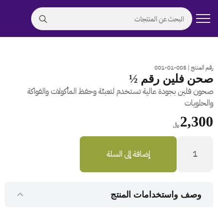
Search
for:
رقم المنتج | 005-01-001
صحن فلين رقم ½
صحون فلين بجودة عالية تستخدم لتعبئة وحفظ المأكولات والفواكة
والحلويات
2,300
﷼
كمية
صحن
إضافة إلى السلة
فلين
رقم
½
وصف واستخدامات المنتج