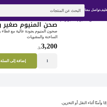
غليف
تواصل معنا
رقم المنتج | 004-02-023
صحن المنيوم صغير رق
صحون المنيوم بجودة عالية مع غطاء 
الساخنة والمشويات
3,200
﷼
كمية
صحن
إضافة إلى السلة
المنيوم
صغير
رقم
1
منًا أثناء النقل أو التخزين.