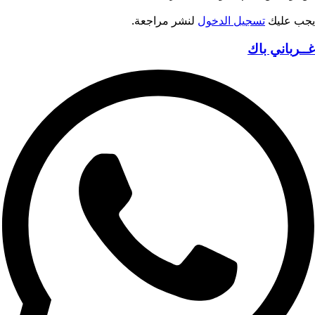
يجب عليك
تسجيل الدخول
لنشر مراجعة.
غــرباني باك