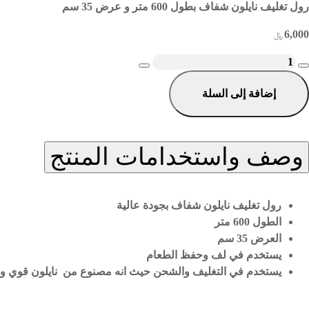
رول تغليف نايلون شفاف بطول 600 متر و عرض 35 سم
6,000
﷼
مية
ول
إضافة إلى السلة
غليف
لجودة
رض
3
وصف واستخدامات المنتج
م
رول تغليف نايلون شفاف بجودة عالية
الطول
600
متر
العرض
35
سم
يستخدم في لف وحفظ الطعام
يستخدم في التغليف والشحن حيث انه مصنوع من نايلون قوي و