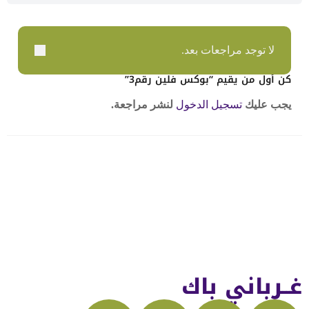
لا توجد مراجعات بعد.
كن أول من يقيم “بوكس فلين رقم3”
يجب عليك
تسجيل الدخول
لنشر مراجعة.
غــرباني باك