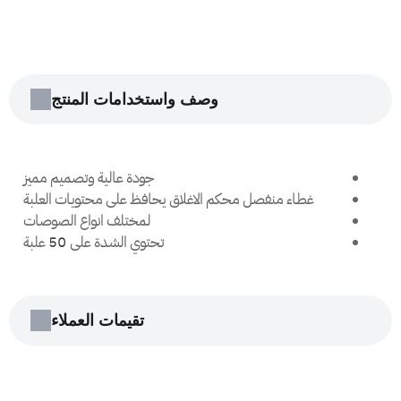
كورنو
دائري
مقاسات
من
1.5
الى
4
oz