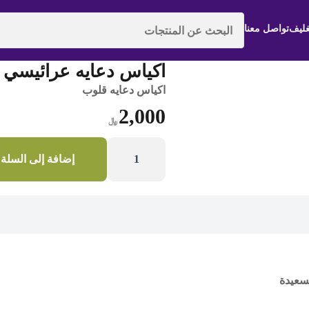
غليف
تواصل معنا
رقم المنتج |
اكياس دعايه عرائيسي
اكياس دعايه قلوب
2,000
﷼
كمية
اكياس
إضافة إلى السلة
دعايه
عرائيسي
"قلوب"صغير
سعيدة