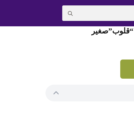
Search
for:
 “قلوب”صغير