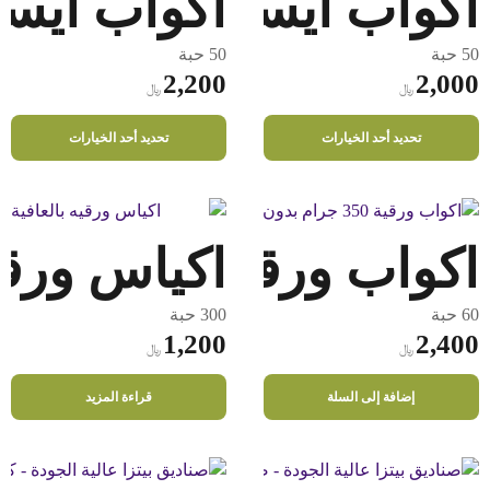
اكواب آيسكريم ورقي مقا
اكواب آيسك
50 حبة
50 حبة
2,200
2,000
﷼
﷼
هناك
هناك
تحديد أحد الخيارات
تحديد أحد الخيارات
العديد
العديد
من
من
الأشكال
الأشكال
المختلفة
المختلفة
اكواب ورقية 350 جرام بدون غطاء
اكياس ورقيه
لهذا
لهذا
المنتج.
المنتج.
يمكن
يمكن
60 حبة
300 حبة
اختيار
اختيار
1,200
2,400
﷼
﷼
الخيارات
الخيارات
على
على
إضافة إلى السلة
قراءة المزيد
صفحة
صفحة
المنتج
المنتج