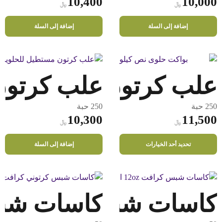
10,400
10,000
﷼
﷼
إضافة إلى السلة
إضافة إلى السلة
علب كرتون للحلويات 500 جم
علب كرتون لل
250 حبة
250 حبة
10,300
11,500
﷼
﷼
هناك
تحديد أحد الخيارات
إضافة إلى السلة
العديد
من
الأشكال
المختلفة
كاسات شبس كرافت 12oz
كاسات شبس 
لهذا
المنتج.