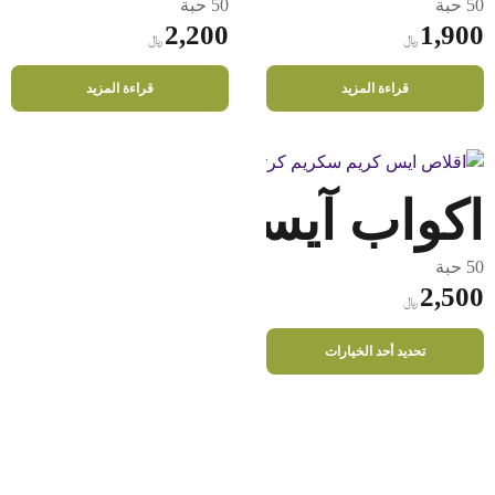
يمكن
50 حبة
50 حبة
اختيار
2,200
1,900
﷼
﷼
الخيارات
على
قراءة المزيد
قراءة المزيد
صفحة
المنتج
اكواب آيسكريم ورقي مق
50 حبة
2,500
﷼
هناك
تحديد أحد الخيارات
العديد
من
الأشكال
المختلفة
لهذا