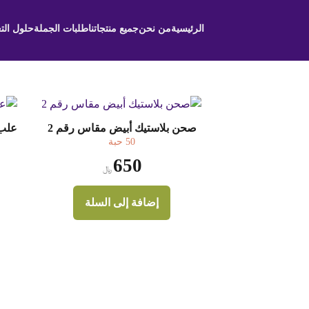
الرئيسية
من نحن
جميع منتجاتنا
طلبات الجملة
حلول الت
صحن بلاستيك أبيض مقاس رقم 2
علب ك
50 حبة
650
﷼
إضافة إلى السلة